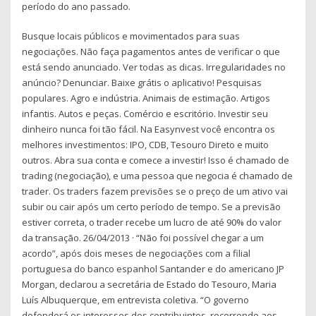
período do ano passado.
Busque locais públicos e movimentados para suas
negociações. Não faça pagamentos antes de verificar o que
está sendo anunciado. Ver todas as dicas. Irregularidades no
anúncio? Denunciar. Baixe grátis o aplicativo! Pesquisas
populares. Agro e indústria. Animais de estimação. Artigos
infantis. Autos e peças. Comércio e escritório. Investir seu
dinheiro nunca foi tão fácil. Na Easynvest você encontra os
melhores investimentos: IPO, CDB, Tesouro Direto e muito
outros. Abra sua conta e comece a investir! Isso é chamado de
trading (negociação), e uma pessoa que negocia é chamado de
trader. Os traders fazem previsões se o preço de um ativo vai
subir ou cair após um certo período de tempo. Se a previsão
estiver correta, o trader recebe um lucro de até 90% do valor
da transação. 26/04/2013 · “Não foi possível chegar a um
acordo”, após dois meses de negociações com a filial
portuguesa do banco espanhol Santander e do americano JP
Morgan, declarou a secretária de Estado do Tesouro, Maria
Luís Albuquerque, em entrevista coletiva. “O governo
defenderá os interesses dos contribuintes, recorrendo aos