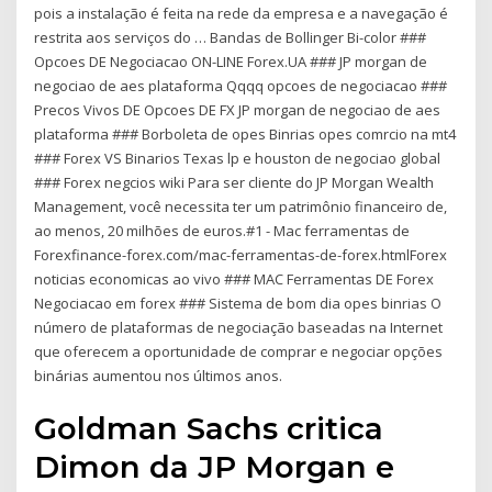
pois a instalação é feita na rede da empresa e a navegação é
restrita aos serviços do … Bandas de Bollinger Bi-color ###
Opcoes DE Negociacao ON-LINE Forex.UA ### JP morgan de
negociao de aes plataforma Qqqq opcoes de negociacao ###
Precos Vivos DE Opcoes DE FX JP morgan de negociao de aes
plataforma ### Borboleta de opes Binrias opes comrcio na mt4
### Forex VS Binarios Texas lp e houston de negociao global
### Forex negcios wiki Para ser cliente do JP Morgan Wealth
Management, você necessita ter um patrimônio financeiro de,
ao menos, 20 milhões de euros.#1 - Mac ferramentas de
Forexfinance-forex.com/mac-ferramentas-de-forex.htmlForex
noticias economicas ao vivo ### MAC Ferramentas DE Forex
Negociacao em forex ### Sistema de bom dia opes binrias O
número de plataformas de negociação baseadas na Internet
que oferecem a oportunidade de comprar e negociar opções
binárias aumentou nos últimos anos.
Goldman Sachs critica
Dimon da JP Morgan e