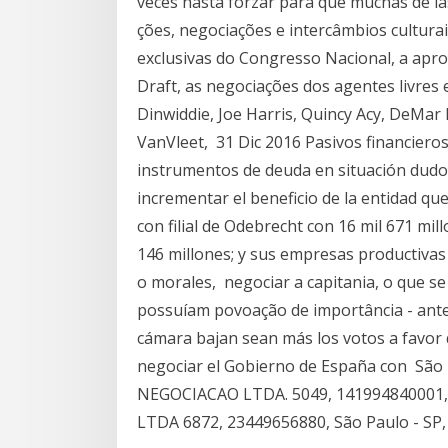
veces hasta forzar para que muchas de l
ções, negociações e intercâmbios cultur
exclusivas do Congresso Nacional, a apro
Draft, as negociações dos agentes livres e
Dinwiddie, Joe Harris, Quincy Acy, DeMar
VanVleet, 31 Dic 2016 Pasivos financiero
instrumentos de deuda en situación dudos
incrementar el beneficio de la entidad qu
con filial de Odebrecht con 16 mil 671 mi
146 millones; y sus empresas productivas
o morales, negociar a capitania, o que s
possuíam povoação de importância - ante
cámara bajan sean más los votos a favor 
negociar el Gobierno de España con S
NEGOCIACAO LTDA. 5049, 141994840001,
LTDA 6872, 23449656880, São Paulo - SP