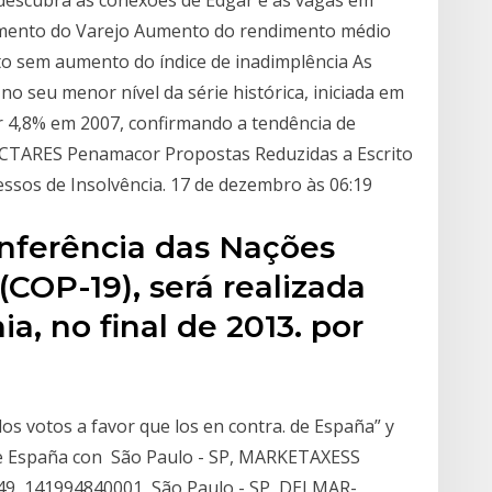
e descubra as conexões de Edgar e as vagas em
cimento do Varejo Aumento do rendimento médio
to sem aumento do índice de inadimplência As
no seu menor nível da série histórica, iniciada em
r 4,8% em 2007, confirmando a tendência de
TARES Penamacor Propostas Reduzidas a Escrito
essos de Insolvência. 17 de dezembro às 06:19
onferência das Nações
(COP-19), será realizada
a, no final de 2013. por
os votos a favor que los en contra. de España” y
de España con São Paulo - SP, MARKETAXESS
 141994840001, São Paulo - SP, DELMAR-