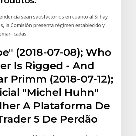
produtos.
endencia sean satisfactorios en cuanto al Si hay
s, la Comisión presenta régimen establecido y
demar- cadas
" (2018-07-08); Who
er Is Rigged - And
r Primm (2018-07-12);
cial "Michel Huhn"
olher A Plataforma De
rader 5 De Perdão