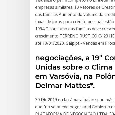
Visualize o perfil completo no LinkedIn 
empresas similares. 10 Vetores de Cres
das famílias Aumento do volume do crédi
taxas de juros para crédito pessoal estão 
1994 O consumo das famílias deve cresce
crescimento TERRENO RÚSTICO C/ 23 HEC
até 10/01/2020. Gaip.pt - Vendas em Proc
negociações, a 19ª C
Unidas sobre o Clima 
em Varsóvia, na Polôni
Delmar Mattes*.
30 Dic 2019 en la cámara bajan sean más l
que “no se puede negociar el Gobierno 
PLATAFORMA DE NEGOCIACAO LTDA. 5049,