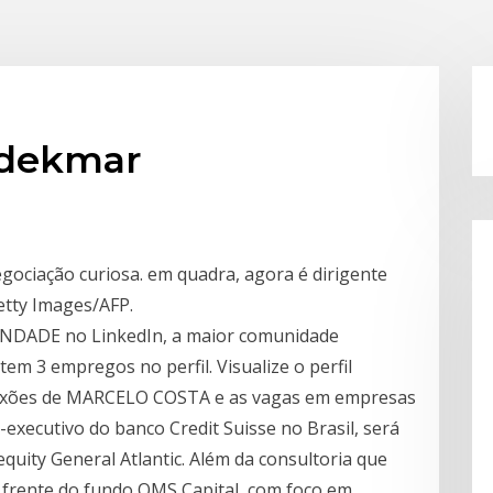
 dekmar
egociação curiosa. em quadra, agora é dirigente
etty Images/AFP.
INDADE no LinkedIn, a maior comunidade
m 3 empregos no perfil. Visualize o perfil
nexões de MARCELO COSTA e as vagas em empresas
x-executivo do banco Credit Suisse no Brasil, será
equity General Atlantic. Além da consultoria que
 frente do fundo QMS Capital, com foco em