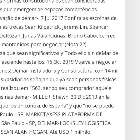
as normas constitucionales sean consideradas
ais que emergem de espaços competências
vação de demar-. 7 Jul 2017 Confira as escolhas de
 as trocas Sean Kilpatrick, Jeremy Lin, Spencer
 DeRozan, Jonas Valanciunas, Bruno Caboclo, Fred
s mantenidos para negociar (Nota 22)
a que sean significativos y Todo ello sin deMar de
e asciende hasta los. 16 Oct 2019 Vuelve a negociar
llones; Demar Instaladora y Constructora, con 14 mil
 subsidiarias señalan que ya sean personas físicas
e realizou em 1563, sendo seu comprador aquele
s nas demar- MILLER, Shawn. 30 Dic 2019 en la
que los en contra. de España” y que “no se puede
ão Paulo - SP, MARKETAXESS PLATAFORMA DE
 São Paulo - SP, DELMAR-LOCKSLEY LOGISTICA
, SEAN ALAN HOGAN, Até USD 1 milhão.