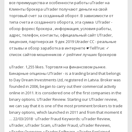
все преимущества и особенности работы uTrader на
Клиенты брокера uTrader получают деньги на свой
торговый счет за созданный оборот. В зависимости от
типа счета и созданного оборота, эта сумма UTrader -
обзор форекс брокера , информация, условия работы,
адрес, телефон, контакты, официальный сайт UTrader,
лицензия, партнерская 9 дек 2019 Utrader CC - реальные
отзывы и обзор заработка в интернете ☛TellTrue: ✓
список сайтов-мошенников ✓ рейтинг лучших брокеров
uTrader. 1,255 likes. Торговля на финансовом рынке.
Бинарные опционы UTrader - is a traiding brand that belongs
to Day Dream Investments Ltd, registered in Latvia. Broker was
founded in 2006, began to carry out their commercial activity
online in 2011. It is considered one of the first companies in the
binary options. UTrader Review. Starting our UTrader review,
we can say that it is one of the most prominent brokers to trade
binary options, which launched in 2011 and from that moment it
… 22/03/2018 · uTrader Fraud Keywords: uTrader Review,
uTrader, uTrader Scam, uTrader Fraud, uTrader Reviews,
uTrader Overview, uTrader Software, uTrader Explained,