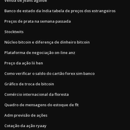
Venda de jeans agolde
Banco de estado da índia tabela de preços dos estrangeiros
Preços de prata na semana passada
Stocktwits
Núcleo bitcoin e diferença de dinheiro bitcoin
Plataforma de negociação on-line anz
Preço da ação lii hen
Como verificar o saldo do cartão forex sim banco
Gráfico de troca de bitcoin
Comércio internacional da floresta
Quadro de mensagens do estoque de flt
Adm previsão de ações
Cotação da ação ryaay