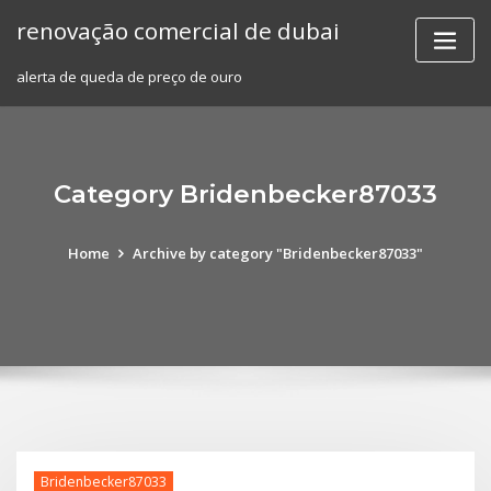
Skip
renovação comercial de dubai
to
content
alerta de queda de preço de ouro
Category Bridenbecker87033
Home
Archive by category "Bridenbecker87033"
Bridenbecker87033