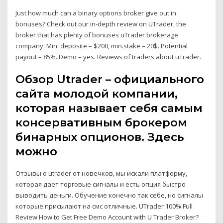
Just how much can a binary options broker give out in
bonuses? Check out our in-depth review on UTrader, the
broker that has plenty of bonuses uTrader brokerage
company: Min. deposite – $200, min.stake – 20$. Potential
payout – 85%. Demo – yes. Reviews of traders about uTrader.
Обзор Utrader – официального
сайта молодой компании,
которая называет себя самым
консервативным брокером
бинарных опционов. Здесь
можно
Отзывы о utrader от новечков, мы искали платформу,
которая дает торговые сигналы и есть опция быстро
выводить деньги. Обучение конечно так себе, но сигналы
которые присылают на смс отличные. UTrader 100% Full
Review How to Get Free Demo Account with U Trader Broker?