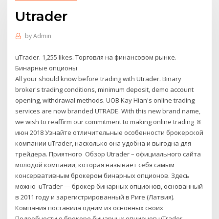
Utrader
by
Admin
uTrader. 1,255 likes. Торговля на финансовом рынке.
Бинарные опционы
All your should know before trading with Utrader. Binary
broker's trading conditions, minimum deposit, demo account
opening, withdrawal methods. UOB Kay Hian's online trading
services are now branded UTRADE. With this new brand name,
we wish to reaffirm our commitment to making online trading 8
июн 2018 Узнайте отличительные особенности брокерской
компании uTrader, насколько она удобна и выгодна для
трейдера. Приятного Обзор Utrader – официального сайта
молодой компании, которая называет себя самым
консервативным брокером бинарных опционов. Здесь
можно uTrader — брокер бинарных опционов, основанный
в 2011 году и зарегистрированный в Риге (Латвия).
Компания поставила одним из основных своих
Подробности о брокере бинарных опционов uTrader.